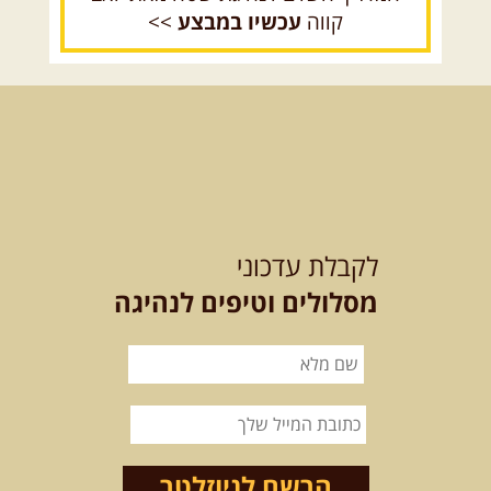
קווה
עכשיו במבצע
>>
15.08.2026
שבת
- חדש! נופי
הגליל ונחל צלמון
נצא מצומת גולנו למסע שטח מרתק
בגליל. נבקר בקבר יתרו, ...
[המשך]
21-22.08.2026
שישי-שבת
-
מלח מים ושמים – טיולילה עם
לקבלת עדכוני
זריחה
האם אתם מחפשים חוויה מיוחדת
מסלולים וטיפים לנהיגה
בטבע? מחפשים חוויה שתעניק לכם ...
[המשך]
לכל הטיולים
הרשם לניוזלטר