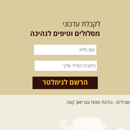
15.08.2026
שבת
- חדש! נופי
הגליל ונחל צלמון
לקבלת עדכוני
נצא מצומת גולנו למסע שטח מרתק
בגליל. נבקר בקבר יתרו, ...
[המשך]
מסלולים וטיפים לנהיגה
21-22.08.2026
שישי-שבת
-
מלח מים ושמים – טיולילה עם
זריחה
האם אתם מחפשים חוויה מיוחדת
הרשם לניוזלטר
בטבע? מחפשים חוויה שתעניק לכם ...
[המשך]
לכל הטיולים