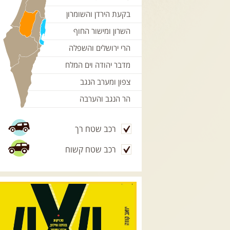
בקעת הירדן והשומרון
השרון ומישור החוף
הרי ירושלים והשפלה
מדבר יהודה וים המלח
צפון ומערב הנגב
הר הנגב והערבה
רכב שטח רך
רכב שטח קשוח