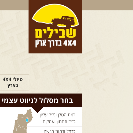
טיולי 4X4
בארץ
בחר מסלול לניווט עצמי
רמת הגולן וגליל עליון
גליל תחתון ועמקים
כרמל ורמות מנשה