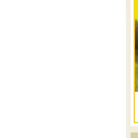
08.08.2026
שבת
- חדש!
פסגות ומעיינות בגליל
הירוק
נתחיל במקום קדוש ומיוחד – נבי סבלאן
בחורפיש, נמשיך בנסיעת שטח מרהיבה בין
מטעים, כרמים ונופי הגליל אל אחת
התצפיות היפות בארץ – הר אדיר, מול הרי
הגליל ...
[המשך]
12.08.2026
רביעי
- רכבי
פנאי בשבילי עמק
המעיינות
מי לא צריך בימים אלו קצת טבע ואנרגיות
טובות .... מועדון רכבי הפנאי שלנו ייצא
למסלול חוויתי שמטפס לרכס הגלבוע וגולש
לעמק בית שאן, עם אתגרי נהיגה קלילים ...