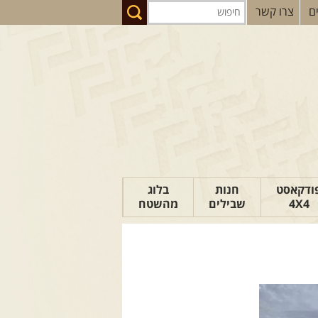
ם
צרו קשר
ודקאסט
חנות
בלוג
4X4
שבילים
מהשטח
הבלוג של יואב
פודקאסט ג'יפאות
טיפים לנהיגה
כתבות