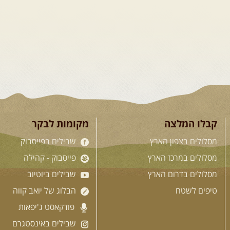
צוננים והיסטוריה של תקופת טרום מלחמת
ששת הימים. נשכשך רגלינו בעין-תינה
ומשם נמשיך במורדות רמת הגולן ...
[המשך]
15.08.2026
שבת
- חדש!
נופי הגליל ונחל צלמון
נצא מצומת גולנו למסע שטח מרתק בגליל.
נבקר בקבר יתרו, אתר קדוש ובעל חשיבות
היסטורית ורוחנית ומשם נמשיך בנסיעת
קבלו המלצה
מקומות לבקר
שטח מרהיבה לאורך נחל ארבל עד ליישוב
מסלולים בצפון הארץ
שבילים בפייסבוק
מסד. נמשיך ...
[המשך]
מסלולים במרכז הארץ
פייסבוק - קהילה
מסלולים בדרום הארץ
שבילים ביוטיוב
21-22.08.2026
שישי-שבת
טיפים לשטח
הבלוג של יואב קווה
- מלח מים ושמים – טיולילה
פודקאסט ג'יפאות
עם זריחה
שבילים באינסטגרם