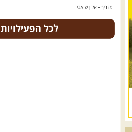
מדריך – אלון שואבי
כל הפעילויות
.
טיולים מודרכי
08.08.2026
שבת
- חדש!
פסגות ומעיינות בגליל
הירוק
נתחיל במקום קדוש ומיוחד – נבי סבלאן
בחורפיש, נמשיך בנסיעת שטח מרהיבה בין
מטעים, כרמים ונופי הגליל אל אחת