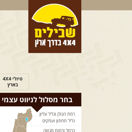
טיולי 4X4
בארץ
בחר מסלול לניווט עצמי
רמת הגולן וגליל עליון
גליל תחתון ועמקים
כרמל ורמות מנשה