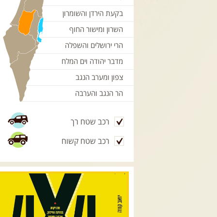
בקעת הירדן והשומרון
השרון ומישור החוף
הרי ירושלים והשפלה
מדבר יהודה וים המלח
צפון ומערב הנגב
הר הנגב והערבה
רכב שטח רך
רכב שטח קשוח