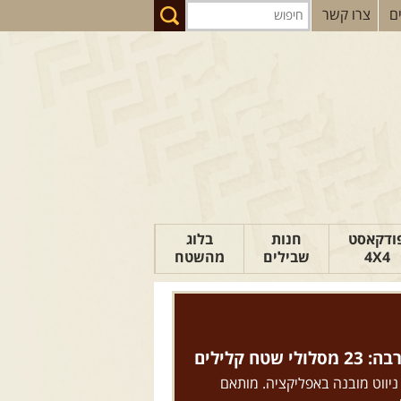
ם
צרו קשר
ודקאסט
חנות
בלוג
4X4
שבילים
מהשטח
הבלוג של יואב
פודקאסט ג'יפאות
טיפים לנהיגה
טח קלילים
כתבות
 ניווט מובנה באפליקציה. מותאם