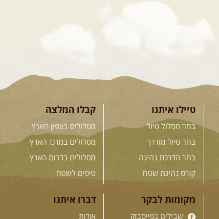
המגדלים של הקווקז
הקווקז הגבוה מחכה לכם: נתיבי שטח
מרהיבים, פסגות מושלגות, אירוח ...
[המשך]
23-29.09.2026
- סוכות – טיול
ג'יפים גאורגיה: שטח פראי, לב
פתוח
בין רכס הקווקז הנמוך לגבוה, בין נהרות
שוצפים למעברי הרים ...
[המשך]
טיילו איתנו
קבלו המלצה
בחר מסלול טיול
מסלולים בצפון הארץ
בחר טיול מודרך
מסלולים במרכז הארץ
לכל המסעות בעולם
בחר הדרכת נהיגה
מסלולים בדרום הארץ
קורס נהיגת שטח
טיפים לשטח
.
הדרכות נהיגה
.
מקומות לבקר
דברו איתנו
שבילים בפייסבוק
אודות
21.08.2026
שישי
- קורס נהיגת