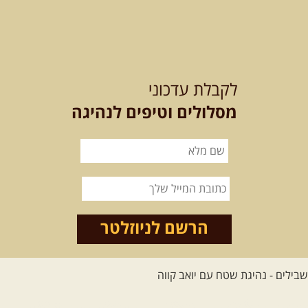
[המשך]
לכל הטיולים
לקבלת עדכוני
מסלולים וטיפים לנהיגה
.
מסעות בעולם
.
12-22.08.2026
- טיול ג'יפים
קירגיסטאן – בעקבות הנוודים,
דרך השטח
מסע שטח לאחת המדינות הפראיות
והמרגשות בעולם. קירגיסטאן היא לא ...
הרשם לניוזלטר
[המשך]
26.08-02.09.2026
- גאורגיה,
חבל סוונטי: מסע אל ארץ