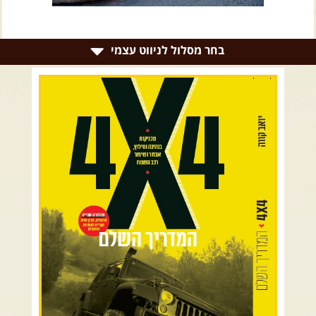
צרו קשר עם שבילים
אודות יואב קווה והאתר שבילים
בחר מסלול לניווט עצמי
רמת הגולן וגליל עליון
גליל תחתון ועמקים
כרמל ורמות מנשה
בקעת הירדן והשומרון
השרון ומישור החוף
הרי ירושלים והשפלה
מדבר יהודה וים המלח
צפון ומערב הנגב
הר הנגב והערבה
רכב שטח רך
רכב שטח קשוח