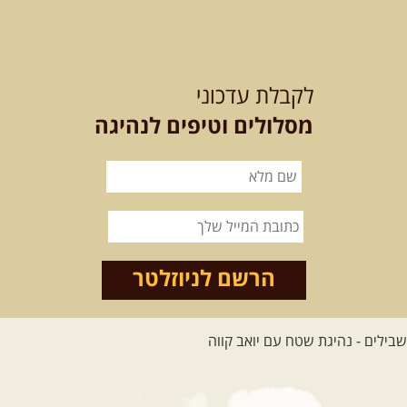
21-22.08.2026
שישי-שבת
-
מלח מים ושמים – טיולילה עם
לקבלת עדכוני
זריחה
האם אתם מחפשים חוויה מיוחדת
מסלולים וטיפים לנהיגה
בטבע? מחפשים חוויה שתעניק לכם ...
[המשך]
21.08.2026
שישי
- ממרומי
הגליל העליון למורדות הירדן
נצא מג'ש שבמורדות הר מירון, נמשיך
לאורך נחל דישון ונעצור ...
[המשך]
הרשם לניוזלטר
לכל הטיולים