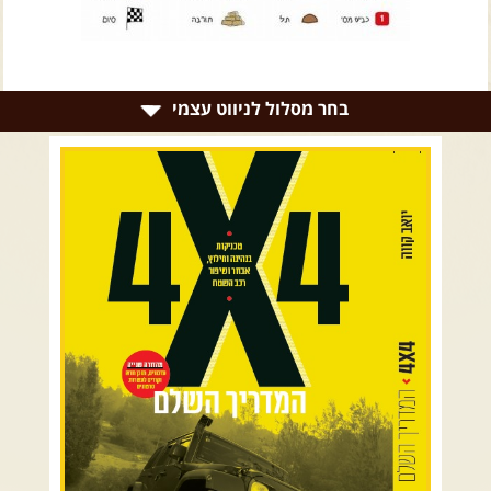
צרו קשר עם שבילים
אודות יואב קווה והאתר שבילים
בחר מסלול לניווט עצמי
רמת הגולן וגליל עליון
גליל תחתון ועמקים
כרמל ורמות מנשה
בקעת הירדן והשומרון
השרון ומישור החוף
הרי ירושלים והשפלה
מדבר יהודה וים המלח
צפון ומערב הנגב
הר הנגב והערבה