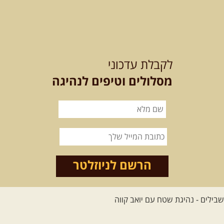
21-22.08.2026
שישי-שבת
-
מלח מים ושמים – טיולילה עם
לקבלת עדכוני
זריחה
האם אתם מחפשים חוויה מיוחדת
מסלולים וטיפים לנהיגה
בטבע? מחפשים חוויה שתעניק לכם ...
[המשך]
21.08.2026
שישי
- ממרומי
הגליל העליון למורדות הירדן
נצא מג'ש שבמורדות הר מירון, נמשיך
לאורך נחל דישון ונעצור ...
[המשך]
הרשם לניוזלטר
לכל הטיולים