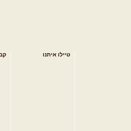
טיילו איתנו
קב
בחר מסלול טיול
מסל
בחר טיול מודרך
מסל
בחר הדרכת נהיגה
מסל
קורס נהיגת שטח
טיפ