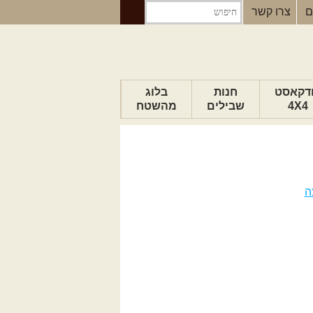
ם
צרו קשר
דקאסט
חנות
בלוג
4X4
שבילים
מהשטח
הבלוג של יואב
פודקאסט ג'יפאות
טיפים לנהיגה
כתבות