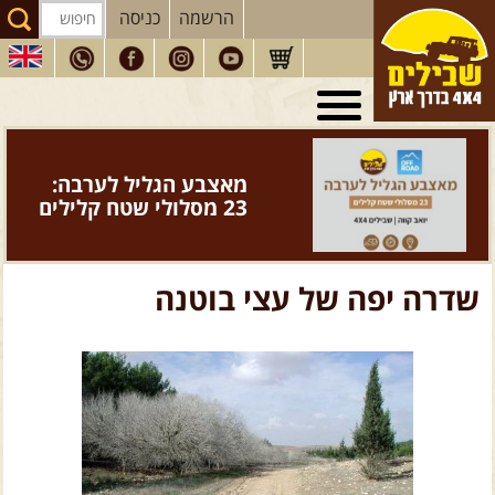
הרשמה
כניסה
טיולי 4X4
בארץ
מסעות
בעולם
מאצבע הגליל לערבה:
טיולים
לרכב פנאי
23 מסלולי שטח קלילים
הדרכות
נהיגה
המדריכים
שלנו
שדרה יפה של עצי בוטנה
חנות
שבילים
הירשמו לניוזלטר שבילים
הבלוג של יואב קווה
פודקאסט ג'יפאות