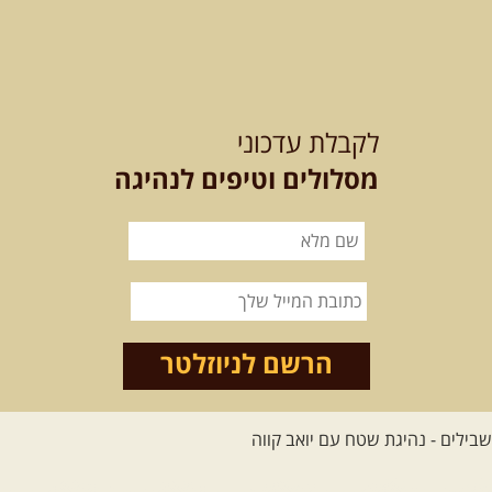
21-22.08.2026
שישי-שבת
-
מלח מים ושמים – טיולילה עם
לקבלת עדכוני
זריחה
האם אתם מחפשים חוויה מיוחדת
מסלולים וטיפים לנהיגה
בטבע? מחפשים חוויה שתעניק לכם ...
[המשך]
21.08.2026
שישי
- ממרומי
הגליל העליון למורדות הירדן
נצא מג'ש שבמורדות הר מירון, נמשיך
לאורך נחל דישון ונעצור ...
[המשך]
הרשם לניוזלטר
לכל הטיולים