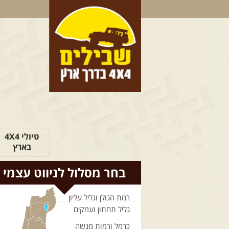
טיולי 4X4
בארץ
בחר מסלול לניווט עצמי
רמת הגולן וגליל עליון
גליל תחתון ועמקים
כרמל ורמות מנשה