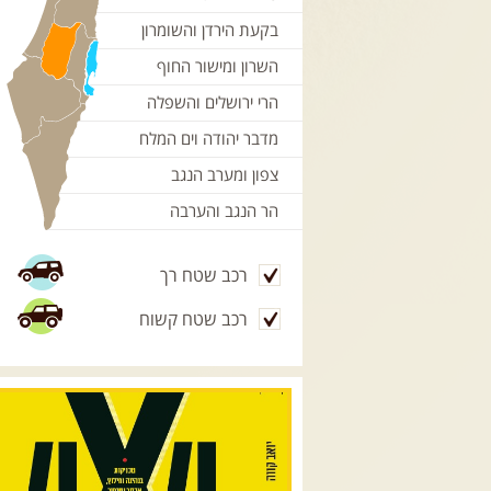
בקעת הירדן והשומרון
השרון ומישור החוף
הרי ירושלים והשפלה
מדבר יהודה וים המלח
צפון ומערב הנגב
הר הנגב והערבה
רכב שטח רך
רכב שטח קשוח