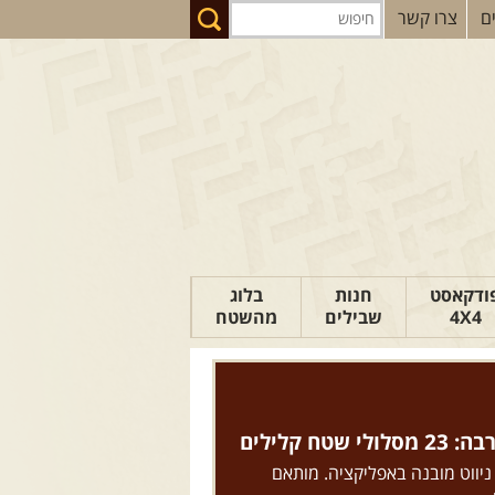
ם
צרו קשר
ודקאסט
חנות
בלוג
4X4
שבילים
מהשטח
הבלוג של יואב
פודקאסט ג'יפאות
טיפים לנהיגה
טח קלילים
כתבות
 ניווט מובנה באפליקציה. מותאם