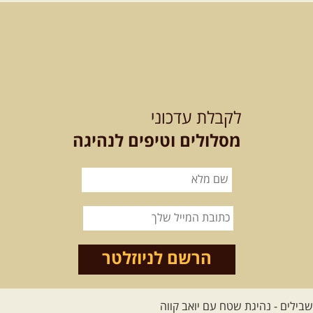
12-22.08.2026
- טיול ג'יפים קירגיסטאן – בעקבות הנוודים, דרך
השטח
מסע שטח לאחת המדינות הפראיות והמרגשות בעולם. קירגיסטאן היא לא ...
[המשך]
26.08-02.09.2026
- גאורגיה, חבל סוונטי: מסע אל ארץ
המגדלים של הקווקז
הקווקז הגבוה מחכה לכם: נתיבי שטח מרהיבים, פסגות מושלגות, אירוח ...
לקבלת עדכוני
[המשך]
מסלולים וטיפים לנהיגה
23-29.09.2026
- סוכות – טיול ג'יפים גאורגיה: שטח פראי, לב
פתוח
בין רכס הקווקז הנמוך לגבוה, בין נהרות שוצפים למעברי הרים ...
[המשך]
לכל המסעות בעולם
הרשם לניוזלטר
.
הדרכות נהיגה
.