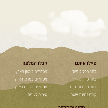
21.08.2026
שישי
- קורס נהיגת שטח בקבוצה
נהיגת שטח יכולה להיות חוויה נהדרת אם לומדים לעשות אותה ...
[המשך]
04.09.2026
שישי
- מוסמך שטח – קורס הדגל של חברת שבילים
"במשך עשר שנות טיולים הייתי מצטרף לכל מיני קבוצות ומועדונים. ...
[המשך]
קורס נהיגת שטח אישי
קורס נהיגת שטח אישי - הדרכה אישית שנתפרת במדויק ...
[המשך]
לכל ההדרכות
טיילו איתנו
קבלו המלצה
בחר מסלול טיול
מסלולים בצפון הארץ
.
חנות שבילים
.
בחר טיול מודרך
מסלולים במרכז הארץ
בחר הדרכת נהיגה
מסלולים בדרום הארץ
"המדריך השלם לנהיגת שטח" מאת יואב קווה – מהדורה חדשה
קורס נהיגת שטח
טיפים לשטח
"4X4 המדריך השלם", ספר יחיד מסוגו, שיצא לאור כדי לתת ...
מקומות לבקר
מחיר:
98
שקל