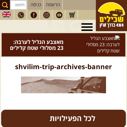
הרשמה
כניסה
טיולי 4X4
בארץ
מסעות
בעולם
מאצבע הגליל לערבה:
23 מסלולי שטח קלילים
טיולים
לרכב פנאי
הדרכות
נהיגה
shvilim-trip-archives-banner
המדריכים
שלנו
חנות
שבילים
הירשמו לניוזלטר שבילים
הבלוג של יואב קווה
כל הפעילויות
פודקאסט ג'יפאות