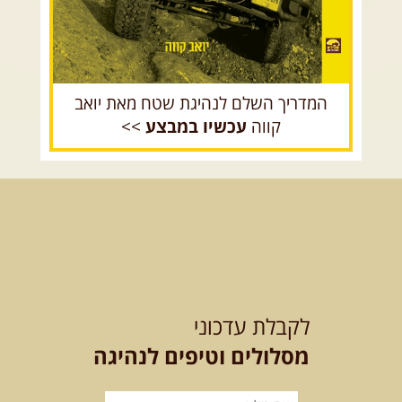
בחרנו לילה מיוחד לטיול מיוחד! השמיים יהיו נקיים, הכוכבים ...
[המשך]
14.08.2026
שישי
- מעיינות ואתגרים בצפון הרמה
מסלול חדש בצפון רמת הגולן בהובלת מדריך תושב האזור. המסלול ...
[המשך]
המדריך השלם לנהיגת שטח מאת יואב
לכל הטיולים
קווה
עכשיו במבצע
>>
.
מסעות בעולם
.
12-22.08.2026
- טיול ג'יפים קירגיסטאן – בעקבות הנוודים, דרך
השטח
מסע שטח לאחת המדינות הפראיות והמרגשות בעולם. קירגיסטאן היא לא ...
[המשך]
לקבלת עדכוני
26.08-02.09.2026
- גאורגיה, חבל סוונטי: מסע אל ארץ
מסלולים וטיפים לנהיגה
המגדלים של הקווקז
הקווקז הגבוה מחכה לכם: נתיבי שטח מרהיבים, פסגות מושלגות, אירוח ...
[המשך]