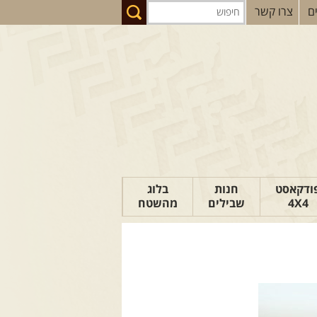
ם
צרו קשר
ודקאסט
חנות
בלוג
4X4
שבילים
מהשטח
הבלוג של יואב
פודקאסט ג'יפאות
טיפים לנהיגה
כתבות