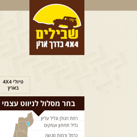
טיולי 4X4
בארץ
בחר מסלול לניווט עצמי
רמת הגולן וגליל עליון
גליל תחתון ועמקים
כרמל ורמות מנשה