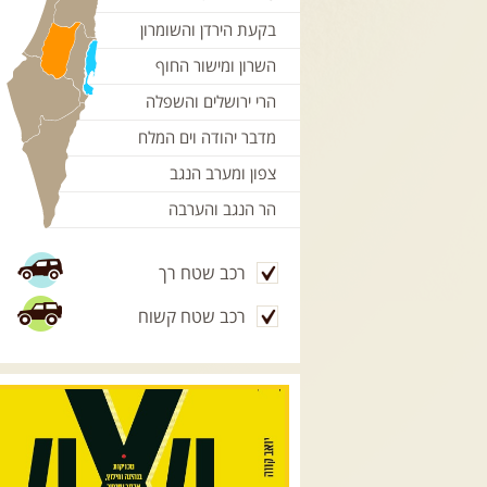
בקעת הירדן והשומרון
השרון ומישור החוף
הרי ירושלים והשפלה
מדבר יהודה וים המלח
צפון ומערב הנגב
הר הנגב והערבה
רכב שטח רך
רכב שטח קשוח