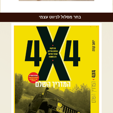
צרו קשר עם שבילים
אודות יואב קווה והאתר שבילים
בחר מסלול לניווט עצמי
רמת הגולן וגליל עליון
גליל תחתון ועמקים
כרמל ורמות מנשה
בקעת הירדן והשומרון
השרון ומישור החוף
הרי ירושלים והשפלה
מדבר יהודה וים המלח
צפון ומערב הנגב
הר הנגב והערבה
רכב שטח רך
רכב שטח קשוח