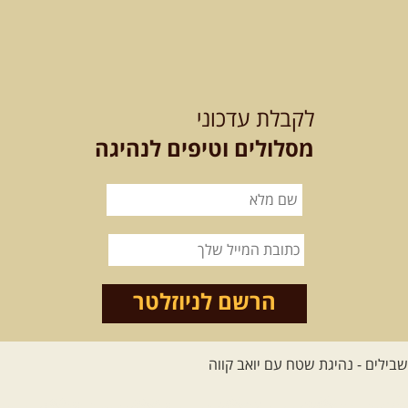
21-22.08.2026
שישי-שבת
-
מלח מים ושמים – טיולילה עם
לקבלת עדכוני
זריחה
האם אתם מחפשים חוויה מיוחדת
מסלולים וטיפים לנהיגה
בטבע? מחפשים חוויה שתעניק לכם ...
[המשך]
21.08.2026
שישי
- ממרומי
הגליל העליון למורדות הירדן
נצא מג'ש שבמורדות הר מירון, נמשיך
לאורך נחל דישון ונעצור ...
[המשך]
הרשם לניוזלטר
לכל הטיולים