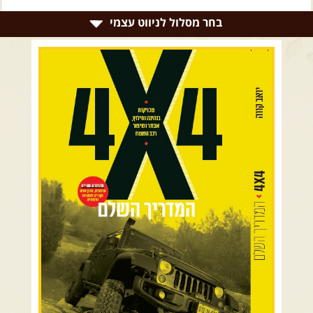
צרו קשר עם שבילים
בחר מסלול לניווט עצמי
אודות יואב קווה והאתר שבילים
רמת הגולן וגליל עליון
גליל תחתון ועמקים
כרמל ורמות מנשה
בקעת הירדן והשומרון
השרון ומישור החוף
הרי ירושלים והשפלה
מדבר יהודה וים המלח
צפון ומערב הנגב
הר הנגב והערבה
רכב שטח רך
רכב שטח קשוח