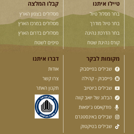
טיילו איתנו
קבלו המלצה
בחר מסלול טיול
מסלולים בצפון הארץ
בחר טיול מודרך
מסלולים במרכז הארץ
בחר הדרכת נהיגה
מסלולים בדרום הארץ
קורס נהיגת שטח
טיפים לשטח
מקומות לבקר
דברו איתנו
שבילים בפייסבוק
אודות
פייסבוק - קהילה
צרו קשר
שבילים ביוטיוב
תקנון האתר
הבלוג של יואב קווה
פודקאסט ג'יפאות
שבילים באינסטגרם
שבילים בטיקטוק