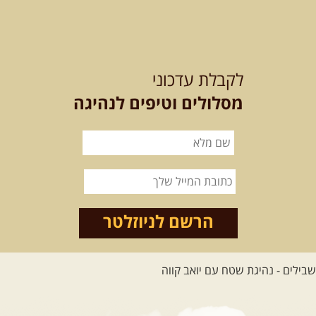
לכל הטיולים
לקבלת עדכוני
מסלולים וטיפים לנהיגה
.
מסעות בעולם
.
12-22.08.2026
- טיול ג'יפים
קירגיסטאן – בעקבות הנוודים,
דרך השטח
מסע שטח לאחת המדינות הפראיות
והמרגשות בעולם. קירגיסטאן היא לא ...
הרשם לניוזלטר
[המשך]
26.08-02.09.2026
- גאורגיה,
חבל סוונטי: מסע אל ארץ
המגדלים של הקווקז