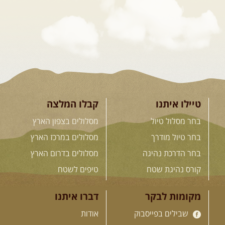
הקווקז הגבוה מחכה לכם: נתיבי שטח
מרהיבים, פסגות מושלגות, אירוח ...
[המשך]
23-29.09.2026
- סוכות – טיול
ג'יפים גאורגיה: שטח פראי, לב
פתוח
בין רכס הקווקז הנמוך לגבוה, בין נהרות
שוצפים למעברי הרים ...
[המשך]
טיילו איתנו
קבלו המלצה
בחר מסלול טיול
מסלולים בצפון הארץ
בחר טיול מודרך
מסלולים במרכז הארץ
לכל המסעות בעולם
בחר הדרכת נהיגה
מסלולים בדרום הארץ
קורס נהיגת שטח
טיפים לשטח
.
הדרכות נהיגה
.
מקומות לבקר
דברו איתנו
שבילים בפייסבוק
אודות
21.08.2026
שישי
- קורס נהיגת
שטח בקבוצה