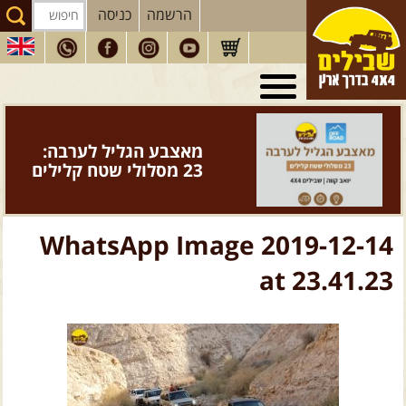
הרשמה
כניסה
טיולי 4X4
בארץ
מסעות
בעולם
מאצבע הגליל לערבה:
טיולים
לרכב פנאי
23 מסלולי שטח קלילים
הדרכות
נהיגה
המדריכים
שלנו
WhatsApp Image 2019-12-14
חנות
שבילים
at 23.41.23
הירשמו לניוזלטר שבילים
הבלוג של יואב קווה
פודקאסט ג'יפאות