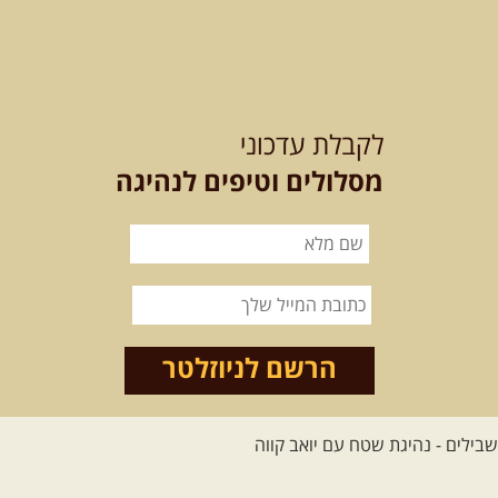
12-13.08.2026
רביעי-חמישי
-
בלדה בין כוכבים במכתש רמון-
לקבלת עדכוני
למגוון רכבי שטח
בחרנו לילה מיוחד לטיול מיוחד!
מסלולים וטיפים לנהיגה
השמיים יהיו נקיים, הכוכבים ...
[המשך]
14.08.2026
שישי
- מעיינות
ואתגרים בצפון הרמה
מסלול חדש בצפון רמת הגולן בהובלת
מדריך תושב האזור. המסלול ...
הרשם לניוזלטר
[המשך]
לכל הטיולים