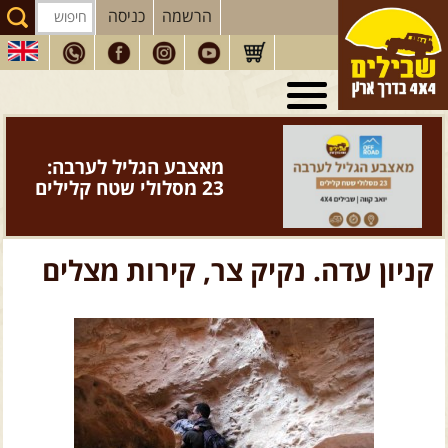
הרשמה
כניסה
טיולי 4X4
בארץ
מסעות
בעולם
מאצבע הגליל לערבה:
טיולים
לרכב פנאי
23 מסלולי שטח קלילים
הדרכות
נהיגה
המדריכים
שלנו
קניון עדה. נקיק צר, קירות מצלים
חנות
שבילים
הירשמו לניוזלטר שבילים
הבלוג של יואב קווה
פודקאסט ג'יפאות