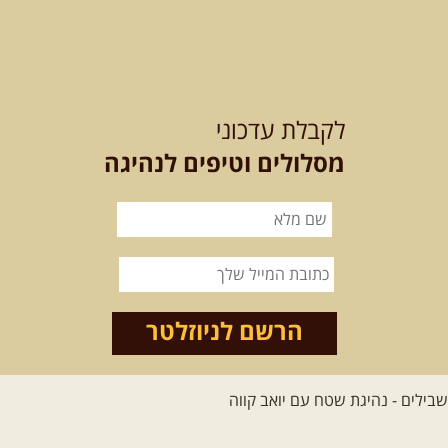
12-13.08.2026
רביעי-חמישי
-
בלדה בין כוכבים במכתש רמון-
לקבלת עדכוני
למגוון רכבי שטח
בחרנו לילה מיוחד לטיול מיוחד!
מסלולים וטיפים לנהיגה
השמיים יהיו נקיים, הכוכבים ...
[המשך]
14.08.2026
שישי
- מעיינות
ואתגרים בצפון הרמה
מסלול חדש בצפון רמת הגולן בהובלת
מדריך תושב האזור. המסלול ...
הרשם לניוזלטר
[המשך]
לכל הטיולים