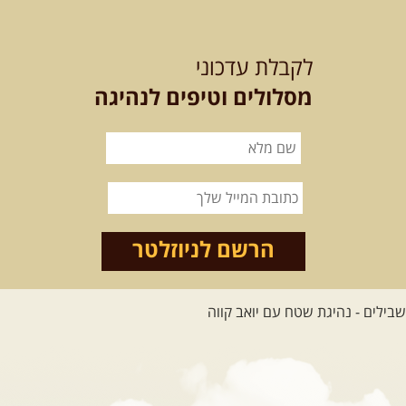
21-22.08.2026
שישי-שבת
-
מלח מים ושמים – טיולילה עם
לקבלת עדכוני
זריחה
האם אתם מחפשים חוויה מיוחדת
מסלולים וטיפים לנהיגה
בטבע? מחפשים חוויה שתעניק לכם ...
[המשך]
21.08.2026
שישי
- ממרומי
הגליל העליון למורדות הירדן
נצא מג'ש שבמורדות הר מירון, נמשיך
לאורך נחל דישון ונעצור ...
[המשך]
הרשם לניוזלטר
לכל הטיולים
.
מסעות בעולם
.