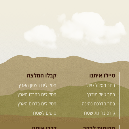
12-22.08.2026
- טיול ג'יפים
קירגיסטאן – בעקבות הנוודים,
דרך השטח
מסע שטח לאחת המדינות הפראיות
והמרגשות בעולם. קירגיסטאן היא לא ...
[המשך]
26.08-02.09.2026
- גאורגיה,
חבל סוונטי: מסע אל ארץ
המגדלים של הקווקז
הקווקז הגבוה מחכה לכם: נתיבי שטח
מרהיבים, פסגות מושלגות, אירוח ...
[המשך]
טיילו איתנו
קבלו המלצה
בחר מסלול טיול
מסלולים בצפון הארץ
23-29.09.2026
- סוכות – טיול
בחר טיול מודרך
מסלולים במרכז הארץ
ג'יפים גאורגיה: שטח פראי, לב
בחר הדרכת נהיגה
מסלולים בדרום הארץ
פתוח
בין רכס הקווקז הנמוך לגבוה, בין נהרות
קורס נהיגת שטח
טיפים לשטח
שוצפים למעברי הרים ...
[המשך]
מקומות לבקר
דברו איתנו