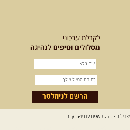
12-13.08.2026
רביעי-חמישי
-
בלדה בין כוכבים במכתש רמון-
לקבלת עדכוני
למגוון רכבי שטח
בחרנו לילה מיוחד לטיול מיוחד!
מסלולים וטיפים לנהיגה
השמיים יהיו נקיים, הכוכבים ...
[המשך]
14.08.2026
שישי
- מעיינות
ואתגרים בצפון הרמה
מסלול חדש בצפון רמת הגולן בהובלת
מדריך תושב האזור. המסלול ...
הרשם לניוזלטר
[המשך]
לכל הטיולים