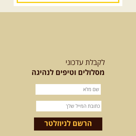
12.08.2026
רביעי
- רכבי פנאי
בשבילי עמק המעיינות
מי לא צריך בימים אלו קצת טבע
ואנרגיות טובות .... מועדון ...
[המשך]
12-13.08.2026
רביעי-חמישי
-
בלדה בין כוכבים במכתש רמון-
לקבלת עדכוני
למגוון רכבי שטח
בחרנו לילה מיוחד לטיול מיוחד!
מסלולים וטיפים לנהיגה
השמיים יהיו נקיים, הכוכבים ...
[המשך]
14.08.2026
שישי
- מעיינות
ואתגרים בצפון הרמה
מסלול חדש בצפון רמת הגולן בהובלת
מדריך תושב האזור. המסלול ...
הרשם לניוזלטר
[המשך]