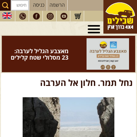
הרשמה
כניסה
טיולי 4X4
בארץ
מסעות
בעולם
מאצבע הגליל לערבה:
טיולים
לרכב פנאי
23 מסלולי שטח קלילים
הדרכות
נהיגה
המדריכים
שלנו
נחל תמר. חלון אל הערבה
חנות
שבילים
הירשמו לניוזלטר שבילים
הבלוג של יואב קווה
פודקאסט ג'יפאות