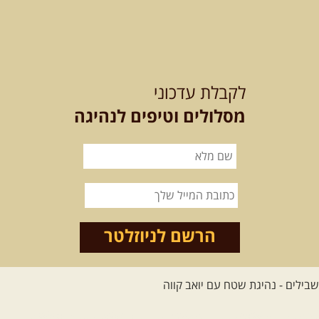
12-13.08.2026
רביעי-חמישי
-
בלדה בין כוכבים במכתש רמון-
לקבלת עדכוני
למגוון רכבי שטח
בחרנו לילה מיוחד לטיול מיוחד!
מסלולים וטיפים לנהיגה
השמיים יהיו נקיים, הכוכבים ...
[המשך]
14.08.2026
שישי
- מעיינות
ואתגרים בצפון הרמה
מסלול חדש בצפון רמת הגולן בהובלת
מדריך תושב האזור. המסלול ...
הרשם לניוזלטר
[המשך]
לכל הטיולים