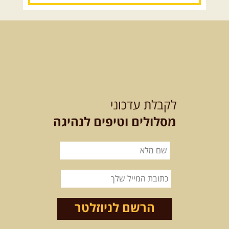
14.08.2026
שישי
- מעיינות
ואתגרים בצפון הרמה
מסלול חדש בצפון רמת הגולן בהובלת
מדריך תושב האזור. המסלול ...
[המשך]
15.08.2026
שבת
- חדש! נופי
הגליל ונחל צלמון
לקבלת עדכוני
נצא מצומת גולנו למסע שטח מרתק
בגליל. נבקר בקבר יתרו, ...
[המשך]
מסלולים וטיפים לנהיגה
21-22.08.2026
שישי-שבת
-
מלח מים ושמים – טיולילה עם
זריחה
האם אתם מחפשים חוויה מיוחדת
הרשם לניוזלטר
בטבע? מחפשים חוויה שתעניק לכם ...
[המשך]