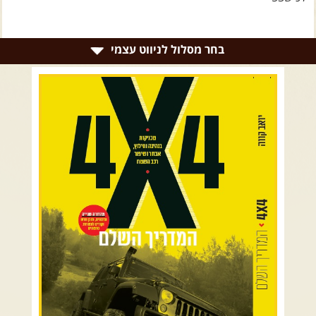
צרו קשר עם שבילים
אודות יואב קווה והאתר שבילים
בחר מסלול לניווט עצמי
רמת הגולן וגליל עליון
גליל תחתון ועמקים
כרמל ורמות מנשה
בקעת הירדן והשומרון
השרון ומישור החוף
הרי ירושלים והשפלה
מדבר יהודה וים המלח
צפון ומערב הנגב
הר הנגב והערבה
רכב שטח רך
רכב שטח קשוח