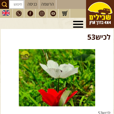
הרשמה
כניסה
טיולי 4X4
בארץ
לכיש53
מסעות
בעולם
טיולים
לרכב פנאי
הדרכות
נהיגה
המדריכים
שלנו
חנות
שבילים
הירשמו לניוזלטר שבילים
הבלוג של יואב קווה
פודקאסט ג'יפאות
לכיש53