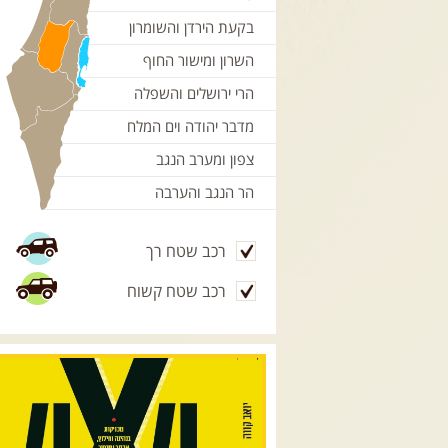
בקעת הירדן והשומרון
השרון ומישור החוף
הרי ירושלים והשפלה
מדבר יהודה וים המלח
צפון ומערב הנגב
הר הנגב והערבה
רכב שטח רך
רכב שטח קשוח