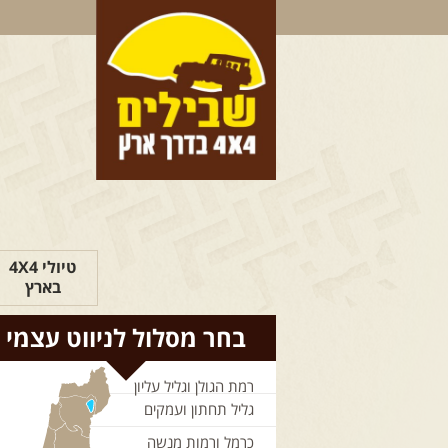
טיולי 4X4
בארץ
בחר מסלול לניווט עצמי
רמת הגולן וגליל עליון
גליל תחתון ועמקים
כרמל ורמות מנשה