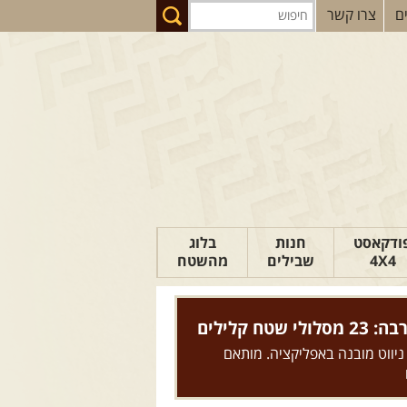
ם
צרו קשר
ודקאסט
חנות
בלוג
4X4
שבילים
מהשטח
הבלוג של יואב
פודקאסט ג'יפאות
טח קלילים
 ניווט מובנה באפליקציה. מותאם
טיפים לנהיגה
כתבות