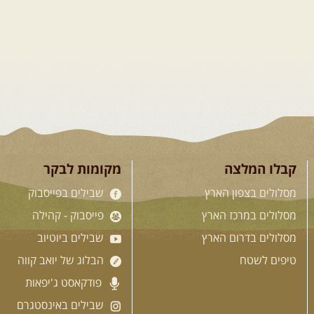
מי לא צריך בימים אלו קצת טבע ואנרגיות
טובות .... מועדון רכבי הפנאי שלנו ייצא
למסלול חוויתי שמטפס לרכס הגלבוע וגולש
לעמק בית שאן, עם אתגרי נהיגה קלילים ...
[המשך]
12-13.08.2026
רביעי-חמישי
- בלדה בין
כוכבים במכתש רמון- למגוון
קבלו המלצה
מקומות לבקר
רכבי שטח
מסלולים בצפון הארץ
שבילים בפייסבוק
בחרנו לילה מיוחד לטיול מיוחד! השמיים
מסלולים במרכז הארץ
פייסבוק - קהילה
יהיו נקיים, הכוכבים מסתדרים בדיוק כמו
מסלולים בדרום הארץ
שבילים ביוטיוב
שצריך - אנחנו יוצאים למרחב המכתש
ליומיים מדבריים שזורי כוכבים. נצא בשעת
טיפים לשטח
הבלוג של יואב קווה
צהריים מאוחרת אל המכתש, ...
[המשך]
פודקאסט ג'יפאות
שבילים באינסטגרם