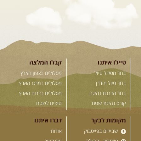
מרהיבים, פסגות מושלגות, אירוח ...
[המשך]
23-29.09.2026
- סוכות – טיול
ג'יפים גאורגיה: שטח פראי, לב
פתוח
בין רכס הקווקז הנמוך לגבוה, בין נהרות
שוצפים למעברי הרים ...
[המשך]
טיילו איתנו
קבלו המלצה
בחר מסלול טיול
מסלולים בצפון הארץ
בחר טיול מודרך
מסלולים במרכז הארץ
לכל המסעות בעולם
בחר הדרכת נהיגה
מסלולים בדרום הארץ
קורס נהיגת שטח
טיפים לשטח
.
הדרכות נהיגה
.
מקומות לבקר
דברו איתנו
שבילים בפייסבוק
אודות
21.08.2026
שישי
- קורס נהיגת
שטח בקבוצה