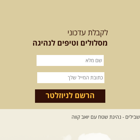
לכל הטיולים
לקבלת עדכוני
מסלולים וטיפים לנהיגה
.
מסעות בעולם
.
12-22.08.2026
- טיול ג'יפים
קירגיסטאן – בעקבות הנוודים,
דרך השטח
מסע שטח לאחת המדינות הפראיות
והמרגשות בעולם. קירגיסטאן היא לא ...
הרשם לניוזלטר
[המשך]
26.08-02.09.2026
- גאורגיה,
חבל סוונטי: מסע אל ארץ
המגדלים של הקווקז
הקווקז הגבוה מחכה לכם: נתיבי שטח