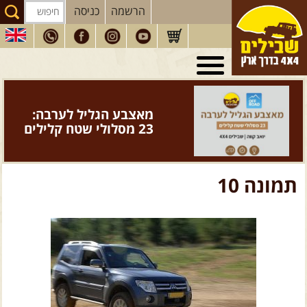
הרשמה
כניסה
טיולי 4X4
בארץ
מסעות
בעולם
מאצבע הגליל לערבה:
טיולים
לרכב פנאי
23 מסלולי שטח קלילים
הדרכות
נהיגה
המדריכים
שלנו
תמונה 10
חנות
שבילים
הירשמו לניוזלטר שבילים
הבלוג של יואב קווה
פודקאסט ג'יפאות