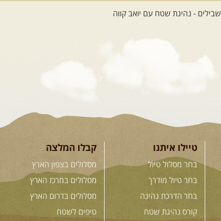
12-22.08.2026
- טיול ג'יפים
קירגיסטאן – בעקבות הנוודים,
דרך השטח
מסע שטח לאחת המדינות הפראיות
והמרגשות בעולם. קירגיסטאן היא לא ...
[המשך]
26.08-02.09.2026
- גאורגיה,
חבל סוונטי: מסע אל ארץ
המגדלים של הקווקז
הקווקז הגבוה מחכה לכם: נתיבי שטח
מרהיבים, פסגות מושלגות, אירוח ...
[המשך]
טיילו איתנו
קבלו המלצה
בחר מסלול טיול
מסלולים בצפון הארץ
23-29.09.2026
- סוכות – טיול
בחר טיול מודרך
מסלולים במרכז הארץ
ג'יפים גאורגיה: שטח פראי, לב
בחר הדרכת נהיגה
מסלולים בדרום הארץ
פתוח
בין רכס הקווקז הנמוך לגבוה, בין נהרות
קורס נהיגת שטח
טיפים לשטח
שוצפים למעברי הרים ...
[המשך]