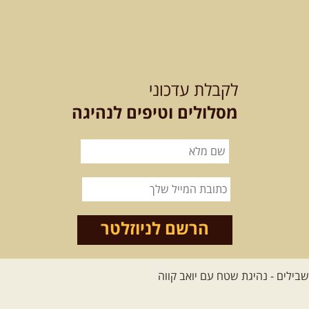
[המשך]
לכל הטיולים
לקבלת עדכוני
מסלולים וטיפים לנהיגה
.
מסעות בעולם
.
12-22.08.2026
- טיול ג'יפים
קירגיסטאן – בעקבות הנוודים,
דרך השטח
מסע שטח לאחת המדינות הפראיות
והמרגשות בעולם. קירגיסטאן היא לא ...
הרשם לניוזלטר
[המשך]
26.08-02.09.2026
- גאורגיה,
חבל סוונטי: מסע אל ארץ