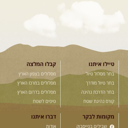
המגדלים של הקווקז
הקווקז הגבוה מחכה לכם: נתיבי שטח
מרהיבים, פסגות מושלגות, אירוח ...
[המשך]
23-29.09.2026
- סוכות – טיול
ג'יפים גאורגיה: שטח פראי, לב
פתוח
בין רכס הקווקז הנמוך לגבוה, בין נהרות
שוצפים למעברי הרים ...
[המשך]
טיילו איתנו
קבלו המלצה
בחר מסלול טיול
מסלולים בצפון הארץ
בחר טיול מודרך
מסלולים במרכז הארץ
לכל המסעות בעולם
בחר הדרכת נהיגה
מסלולים בדרום הארץ
קורס נהיגת שטח
טיפים לשטח
.
הדרכות נהיגה
.
מקומות לבקר
דברו איתנו
שבילים בפייסבוק
אודות
21.08.2026
שישי
- קורס נהיגת