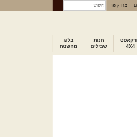
ם
צרו קשר
דקאסט
חנות
בלוג
4X4
שבילים
מהשטח
הבלוג של יואב
פודקאסט ג'יפאות
טיפים לנהיגה
כתבות