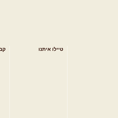
טיילו איתנו
קב
בחר מסלול טיול
מסל
בחר טיול מודרך
מסל
בחר הדרכת נהיגה
מסל
קורס נהיגת שטח
טיפ