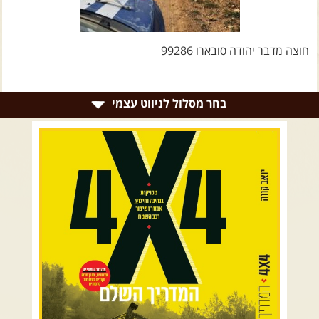
צרו קשר עם שבילים
אודות יואב קווה והאתר שבילים
חוצה מדבר יהודה סובארו 99286
בחר מסלול לניווט עצמי
רמת הגולן וגליל עליון
גליל תחתון ועמקים
כרמל ורמות מנשה
בקעת הירדן והשומרון
השרון ומישור החוף
הרי ירושלים והשפלה
מדבר יהודה וים המלח
צפון ומערב הנגב
הר הנגב והערבה