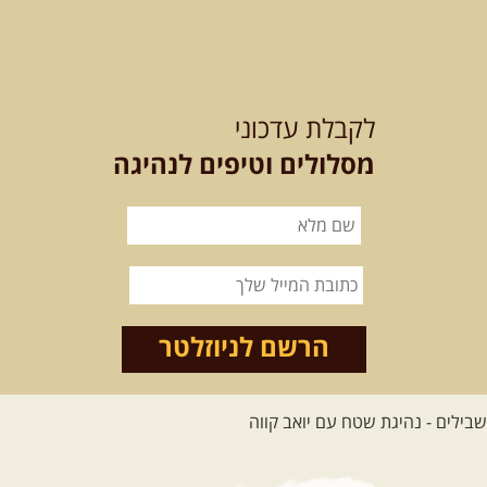
12-13.08.2026
רביעי-חמישי
-
בלדה בין כוכבים במכתש רמון-
לקבלת עדכוני
למגוון רכבי שטח
בחרנו לילה מיוחד לטיול מיוחד!
מסלולים וטיפים לנהיגה
השמיים יהיו נקיים, הכוכבים ...
[המשך]
14.08.2026
שישי
- מעיינות
ואתגרים בצפון הרמה
מסלול חדש בצפון רמת הגולן בהובלת
מדריך תושב האזור. המסלול ...
הרשם לניוזלטר
[המשך]
לכל הטיולים