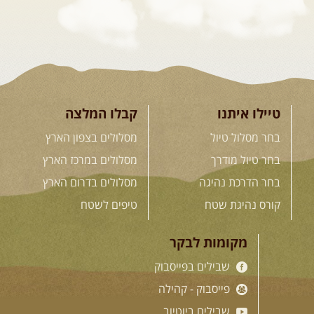
04.09.2026
שישי
- מוסמך שטח – קורס הדגל של חברת שבילים
"במשך עשר שנות טיולים הייתי מצטרף לכל מיני קבוצות ומועדונים. ...
[המשך]
קורס נהיגת שטח אישי
קורס נהיגת שטח אישי - הדרכה אישית שנתפרת במדויק ...
[המשך]
טיילו איתנו
קבלו המלצה
לכל ההדרכות
בחר מסלול טיול
מסלולים בצפון הארץ
בחר טיול מודרך
מסלולים במרכז הארץ
בחר הדרכת נהיגה
מסלולים בדרום הארץ
.
חנות שבילים
.
קורס נהיגת שטח
טיפים לשטח
מקומות לבקר
"המדריך השלם לנהיגת שטח" מאת יואב קווה – מהדורה חדשה
שבילים בפייסבוק
"4X4 המדריך השלם", ספר יחיד מסוגו, שיצא לאור כדי לתת ...
מחיר:
98
שקל
פייסבוק - קהילה
מחיר לחברי האתר:
55
שקל
[לעמוד המוצר]
שבילים ביוטיוב