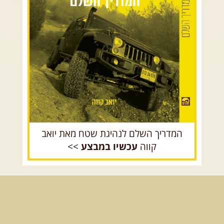
מסלול חדש בצפון רמת הגולן בהובלת מדריך תושב האזור. המסלול ...
[המשך]
הר הנגב והערבה
15.08.2026
שבת
- חדש! נופי הגליל ונחל צלמון
נצא מצומת גולנו למסע שטח מרתק בגליל. נבקר בקבר יתרו, ...
[המשך]
רכב שטח רך
רכב שטח קשוח
21-22.08.2026
שישי-שבת
- מלח מים ושמים – טיולילה עם
זריחה
האם אתם מחפשים חוויה מיוחדת בטבע? מחפשים חוויה שתעניק לכם ...
[המשך]
21.08.2026
שישי
- ממרומי הגליל העליון למורדות הירדן
נצא מג'ש שבמורדות הר מירון, נמשיך לאורך נחל דישון ונעצור ...
[המשך]
המדריך השלם לנהיגת שטח מאת יואב
לכל הטיולים
קווה
עכשיו במבצע
>>
.
מסעות בעולם
.
12-22.08.2026
- טיול ג'יפים קירגיסטאן – בעקבות הנוודים, דרך