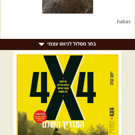
צרו קשר עם שבילים
אודות יואב קווה והאתר שבילים
habas
בחר מסלול לניווט עצמי
רמת הגולן וגליל עליון
גליל תחתון ועמקים
כרמל ורמות מנשה
בקעת הירדן והשומרון
השרון ומישור החוף
הרי ירושלים והשפלה
מדבר יהודה וים המלח
צפון ומערב הנגב
הר הנגב והערבה