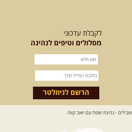
15.08.2026
שבת
- חדש! נופי
הגליל ונחל צלמון
לקבלת עדכוני
נצא מצומת גולנו למסע שטח מרתק
בגליל. נבקר בקבר יתרו, ...
[המשך]
מסלולים וטיפים לנהיגה
21-22.08.2026
שישי-שבת
-
מלח מים ושמים – טיולילה עם
זריחה
האם אתם מחפשים חוויה מיוחדת
הרשם לניוזלטר
בטבע? מחפשים חוויה שתעניק לכם ...
[המשך]
לכל הטיולים