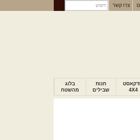
ם
צרו קשר
דקאסט
חנות
בלוג
4X4
שבילים
מהשטח
הבלוג של יואב
פודקאסט ג'יפאות
טיפים לנהיגה
כתבות