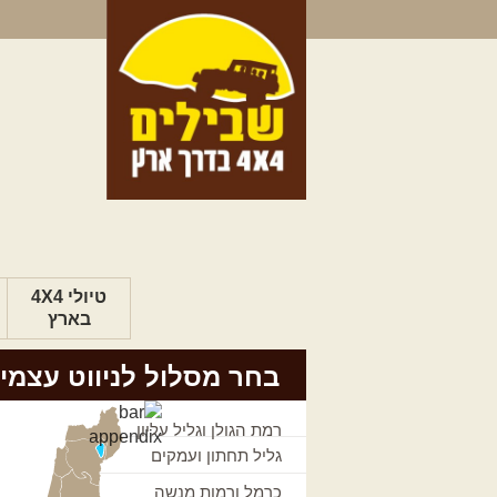
טיולי 4X4
בארץ
בחר מסלול לניווט עצמי
רמת הגולן וגליל עליון
גליל תחתון ועמקים
כרמל ורמות מנשה