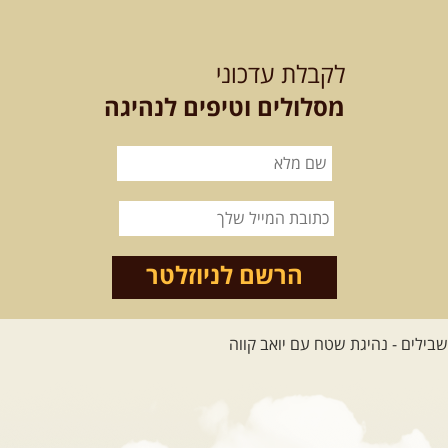
15.08.2026
שבת
- חדש! נופי
הגליל ונחל צלמון
לקבלת עדכוני
נצא מצומת גולנו למסע שטח מרתק
בגליל. נבקר בקבר יתרו, ...
[המשך]
מסלולים וטיפים לנהיגה
21-22.08.2026
שישי-שבת
-
מלח מים ושמים – טיולילה עם
זריחה
האם אתם מחפשים חוויה מיוחדת
הרשם לניוזלטר
בטבע? מחפשים חוויה שתעניק לכם ...
[המשך]
לכל הטיולים
.
מסעות בעולם
.