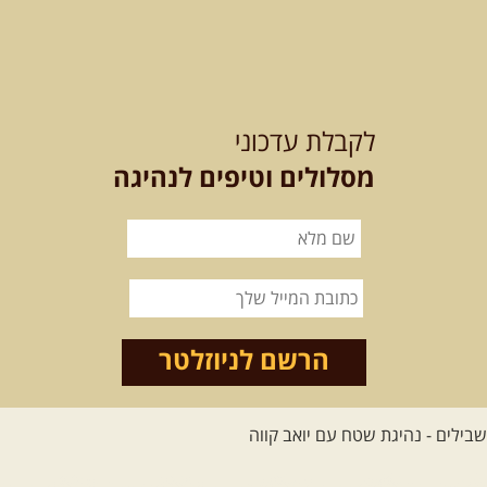
21-22.08.2026
שישי-שבת
-
מלח מים ושמים – טיולילה עם
לקבלת עדכוני
זריחה
האם אתם מחפשים חוויה מיוחדת
מסלולים וטיפים לנהיגה
בטבע? מחפשים חוויה שתעניק לכם ...
[המשך]
21.08.2026
שישי
- ממרומי
הגליל העליון למורדות הירדן
נצא מג'ש שבמורדות הר מירון, נמשיך
לאורך נחל דישון ונעצור ...
[המשך]
הרשם לניוזלטר
לכל הטיולים