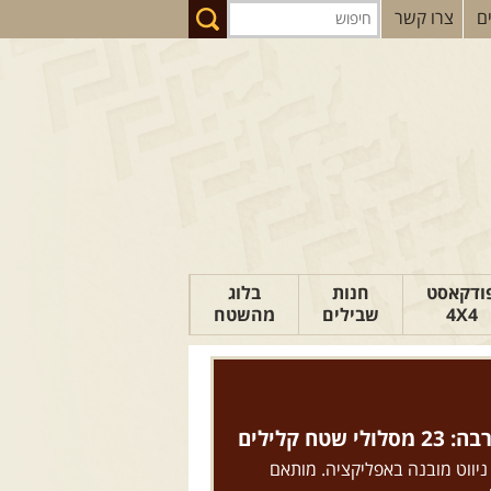
ם
צרו קשר
ודקאסט
חנות
בלוג
4X4
שבילים
מהשטח
הבלוג של יואב
פודקאסט ג'יפאות
טיפים לנהיגה
טח קלילים
כתבות
 ניווט מובנה באפליקציה. מותאם