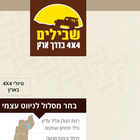
טיולי 4X4
בארץ
בחר מסלול לניווט עצמי
רמת הגולן וגליל עליון
גליל תחתון ועמקים
כרמל ורמות מנשה