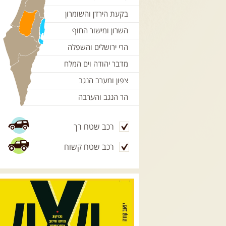
בקעת הירדן והשומרון
השרון ומישור החוף
הרי ירושלים והשפלה
מדבר יהודה וים המלח
צפון ומערב הנגב
הר הנגב והערבה
רכב שטח רך
רכב שטח קשוח