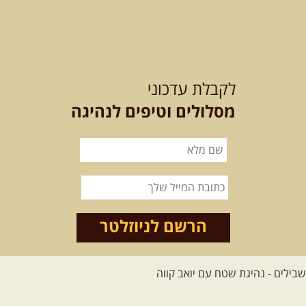
12-13.08.2026
רביעי-חמישי
-
בלדה בין כוכבים במכתש רמון-
לקבלת עדכוני
למגוון רכבי שטח
בחרנו לילה מיוחד לטיול מיוחד!
מסלולים וטיפים לנהיגה
השמיים יהיו נקיים, הכוכבים ...
[המשך]
14.08.2026
שישי
- מעיינות
ואתגרים בצפון הרמה
מסלול חדש בצפון רמת הגולן בהובלת
מדריך תושב האזור. המסלול ...
הרשם לניוזלטר
[המשך]
לכל הטיולים