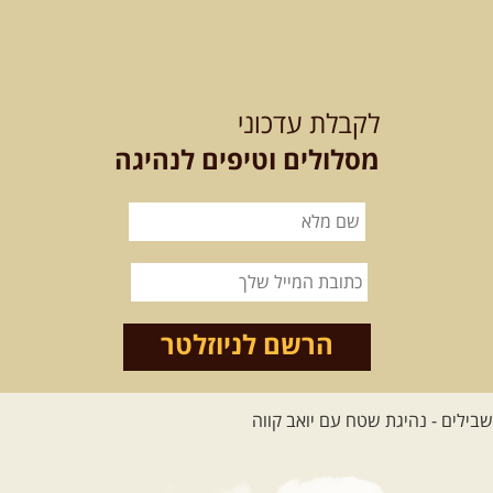
21-22.08.2026
שישי-שבת
-
מלח מים ושמים – טיולילה עם
לקבלת עדכוני
זריחה
האם אתם מחפשים חוויה מיוחדת
מסלולים וטיפים לנהיגה
בטבע? מחפשים חוויה שתעניק לכם ...
[המשך]
21.08.2026
שישי
- ממרומי
הגליל העליון למורדות הירדן
נצא מג'ש שבמורדות הר מירון, נמשיך
לאורך נחל דישון ונעצור ...
[המשך]
הרשם לניוזלטר
לכל הטיולים