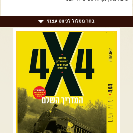
צרו קשר עם שבילים
אודות יואב קווה והאתר שבילים
בחר מסלול לניווט עצמי
רמת הגולן וגליל עליון
גליל תחתון ועמקים
כרמל ורמות מנשה
בקעת הירדן והשומרון
השרון ומישור החוף
הרי ירושלים והשפלה
מדבר יהודה וים המלח
צפון ומערב הנגב
הר הנגב והערבה
רכב שטח רך
רכב שטח קשוח