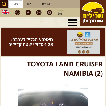
הרשמה
כניסה
טיולי 4X4
בארץ
מסעות
בעולם
מאצבע הגליל לערבה:
טיולים
לרכב פנאי
23 מסלולי שטח קלילים
הדרכות
נהיגה
המדריכים
שלנו
TOYOTA LAND CRUISER
חנות
שבילים
NAMIBIA (2)
הירשמו לניוזלטר שבילים
הבלוג של יואב קווה
פודקאסט ג'יפאות