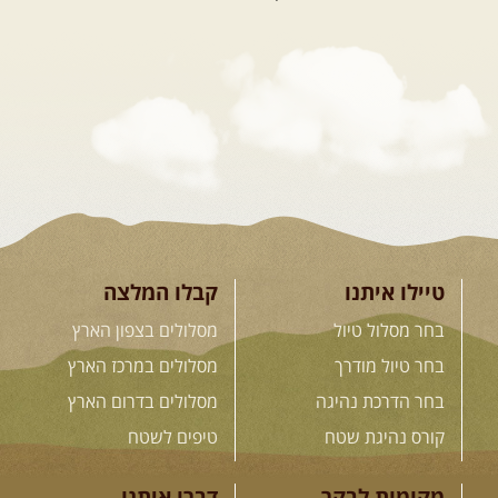
26.08-02.09.2026
- גאורגיה,
חבל סוונטי: מסע אל ארץ
המגדלים של הקווקז
הקווקז הגבוה מחכה לכם: נתיבי שטח
מרהיבים, פסגות מושלגות, אירוח ...
[המשך]
23-29.09.2026
- סוכות – טיול
ג'יפים גאורגיה: שטח פראי, לב
פתוח
בין רכס הקווקז הנמוך לגבוה, בין נהרות
שוצפים למעברי הרים ...
[המשך]
טיילו איתנו
קבלו המלצה
בחר מסלול טיול
מסלולים בצפון הארץ
בחר טיול מודרך
מסלולים במרכז הארץ
לכל המסעות בעולם
בחר הדרכת נהיגה
מסלולים בדרום הארץ
קורס נהיגת שטח
טיפים לשטח
.
הדרכות נהיגה
.