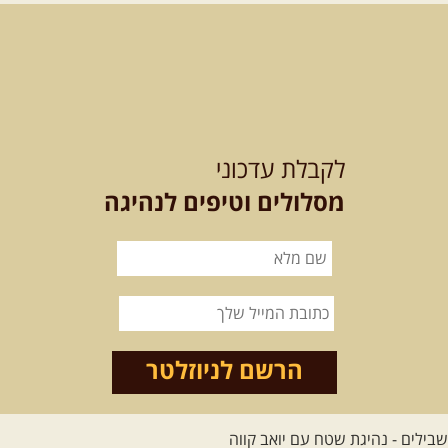
מסלול חדש בצפון רמת הגולן בהובלת
מדריך תושב האזור. המסלול ...
[המשך]
לכל הטיולים
לקבלת עדכוני
מסלולים וטיפים לנהיגה
.
מסעות בעולם
.
12-22.08.2026
- טיול ג'יפים
קירגיסטאן – בעקבות הנוודים,
דרך השטח
מסע שטח לאחת המדינות הפראיות
והמרגשות בעולם. קירגיסטאן היא לא ...
הרשם לניוזלטר
[המשך]