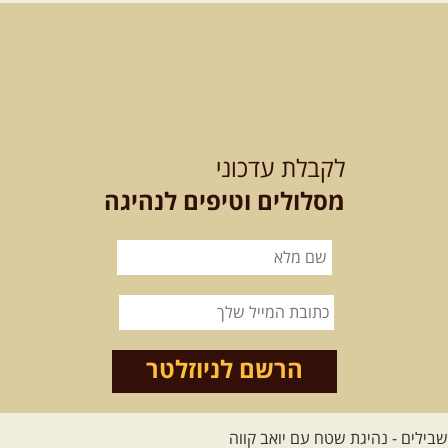
נצא מצומת גולנו למסע שטח מרתק
בגליל. נבקר בקבר יתרו, ...
[המשך]
21-22.08.2026
שישי-שבת
-
מלח מים ושמים – טיולילה עם
לקבלת עדכוני
זריחה
האם אתם מחפשים חוויה מיוחדת
מסלולים וטיפים לנהיגה
בטבע? מחפשים חוויה שתעניק לכם ...
[המשך]
21.08.2026
שישי
- ממרומי
הגליל העליון למורדות הירדן
נצא מג'ש שבמורדות הר מירון, נמשיך
לאורך נחל דישון ונעצור ...
[המשך]
הרשם לניוזלטר
לכל הטיולים