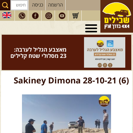
הרשמה
כניסה
טיולי 4X4
בארץ
מסעות
בעולם
מאצבע הגליל לערבה:
טיולים
לרכב פנאי
23 מסלולי שטח קלילים
הדרכות
נהיגה
המדריכים
שלנו
Sakiney Dimona 28-10-21 (6)
חנות
שבילים
הירשמו לניוזלטר שבילים
הבלוג של יואב קווה
פודקאסט ג'יפאות