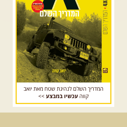
מדבר יהודה וים המלח
14.08.2026
שישי
- מעיינות
צפון ומערב הנגב
ואתגרים בצפון הרמה
מסלול חדש בצפון רמת הגולן בהובלת
הר הנגב והערבה
מדריך תושב האזור. המסלול ...
[המשך]
רכב שטח רך
רכב שטח קשוח
15.08.2026
שבת
- חדש! נופי הגליל ונחל צלמון
נצא מצומת גולנו למסע שטח מרתק בגליל. נבקר בקבר יתרו, ...
[המשך]
21-22.08.2026
שישי-שבת
- מלח מים ושמים – טיולילה עם
זריחה
האם אתם מחפשים חוויה מיוחדת בטבע? מחפשים חוויה שתעניק לכם ...
[המשך]
המדריך השלם לנהיגת שטח מאת יואב
קווה
עכשיו במבצע
>>
לכל הטיולים
.
מסעות בעולם
.