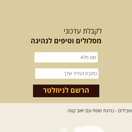
12-13.08.2026
רביעי-חמישי
-
בלדה בין כוכבים במכתש רמון-
לקבלת עדכוני
למגוון רכבי שטח
בחרנו לילה מיוחד לטיול מיוחד!
מסלולים וטיפים לנהיגה
השמיים יהיו נקיים, הכוכבים ...
[המשך]
14.08.2026
שישי
- מעיינות
ואתגרים בצפון הרמה
מסלול חדש בצפון רמת הגולן בהובלת
מדריך תושב האזור. המסלול ...
הרשם לניוזלטר
[המשך]
לכל הטיולים