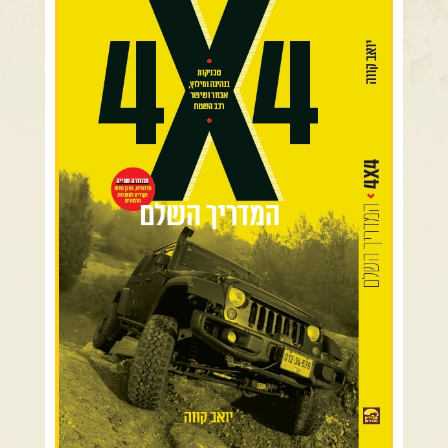
צרו קשר עם שבילים
גליל תחתון ועמקים
כרמל ורמות מנשה
אודות יואב קווה והאתר שבילים
בקעת הירדן והשומרון
השרון ומישור החוף
הרי ירושלים והשפלה
מדבר יהודה וים המלח
צפון ומערב הנגב
הר הנגב והערבה
רכב שטח רך
רכב שטח קשוח